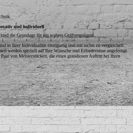
chnik
vativ und individuell
 sind die Grundage für ein wahres Golfvergnügen.
in ihrer Individualität einzigartig und mit nichts zu vergleichen.
rl werden speziell auf Ihre Wünsche und Erfordernisse angefertigt.
Paar von Meisterstücken, die einen grandiosen Auftritt bei Ihren