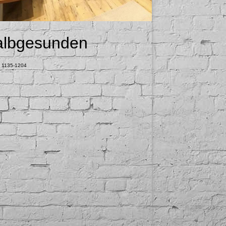
albgesunden
s 1135-1204