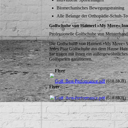
Biomechanisches Bewegungstraining
Alle Belange der Orthopädie-Schuh-Te
Golfschuhe von Haimerl »My Move« Inno
Professionelle Golfschuhe von Meisterhand
Die Golfschuhe von Haimerl »My Move« sind 
Jedes Paar Golfschuhe aus dem Hause Haime
Sie tragen mit ihnen ein außergewöhnliches 
Golfspielen garantieren.
Flyer
Golf_Best-Performance.pdf
(618.8KB)
Flyer
Golf_Best-Performance.pdf
(618.8KB)