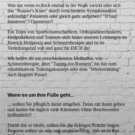
Was tun wenn es doch einmal in der Wade zwickt oder sich
das "Runner's Knee" durch verschiedene Symptomatiken
ankündigt? Pausieren oder gleich ganz aufgeben? "D'rauf
trainieren"? Operieren?!
Ein Team von Sportwissenschaftlern, Orthopädietechnikern,
Heilpraktikern und Trainern steht hinter unseren Leistungen im
Bereich Heilpraxis und Schmerztherapie und ist im
Verletzungsfall voll und ganz für DICH da!
Wir helfen dir mit verschiedensten Methoden, von
Schmerztherapie, über "Taping-for-Runners" bis hin zum
rehabilitativen Trainingskonzept oder dem "Wiedereinstieg"
nach längerer Pause!
Wenn es um ihre Füße geht...
... sollten Sie pfleglich damit umgehen. Denn mit ihnen gehen
und laufen Sie täglich viele Kilometer. Ohne Beschwerden
hoffentlich?!
Damit das so bleibt, sollten Sie die richtigen Schuhe tragen.
Bequem sollten sie sein und strapazierfähig, aber nicht Ihre