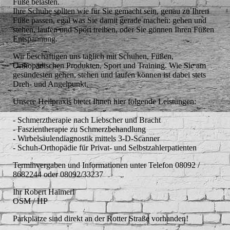
Füße belasten.
Ihre Schuhe sollten wie für Sie gemacht sein, genau zu Ihren
Füße passen, egal was Sie damit gerade machen: gehen und
stehen, laufen und Sport treiben, oder Sie gönnen Ihren Füßen
Entspannung.
Wir beschäftigen uns täglich mit Schuhen, Füßen,
Orthopädischen Produkten, Sport und Training. Wie Sie am
gesündesten gehen, stehen und laufen können ist dabei stets
Dreh- und Angelpunkt.
Unsere Heilpraxis bietet Ihnen hier folgende Leistungen:
- Schmerztherapie nach Liebscher und Bracht
- Faszientherapie zu Schmerzbehandlung
- Wirbelsäulendiagnostik mittels 3-D-Scanner
- Schuh-Orthopädie für Privat- und Selbstzahlerpatienten
Terminvergaben und Informationen unter Telefon 08092 /
8682244 oder 08092/33237
Ihr Robert Haimerl
OSM / HP
Parkplätze sind direkt an der Rotter Straße vorhanden!